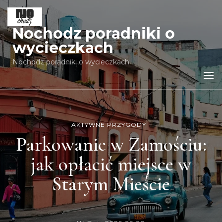
Nochodz poradniki o
wycieczkach
Nochodz poradniki o wycieczkach
AKTYWNE PRZYGODY
Parkowanie w Zamościu:
jak opłacić miejsce w
Starym Mieście